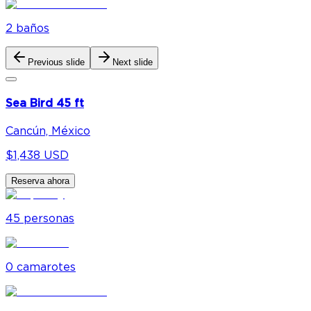
2
baño
s
Previous slide
Next slide
Sea Bird 45 ft
Cancún, México
$1,438 USD
Reserva ahora
45
personas
0
camarote
s