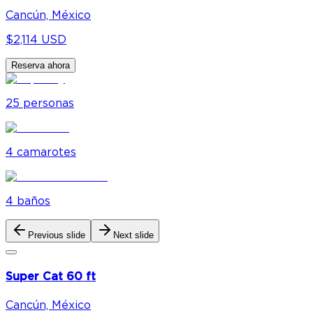
Cancún, México
$2,114 USD
Reserva ahora
25
personas
4
camarote
s
4
baño
s
Previous slide
Next slide
Super Cat 60 ft
Cancún, México