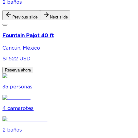
2
baño
s
Previous slide
Next slide
Fountain Pajot 40 ft
Cancún, México
$1,522 USD
Reserva ahora
35
personas
4
camarote
s
2
baño
s