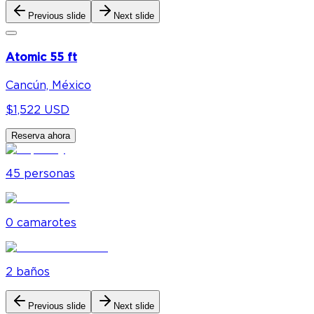
Previous slide
Next slide
Atomic 55 ft
Cancún, México
$1,522 USD
Reserva ahora
45
personas
0
camarote
s
2
baño
s
Previous slide
Next slide