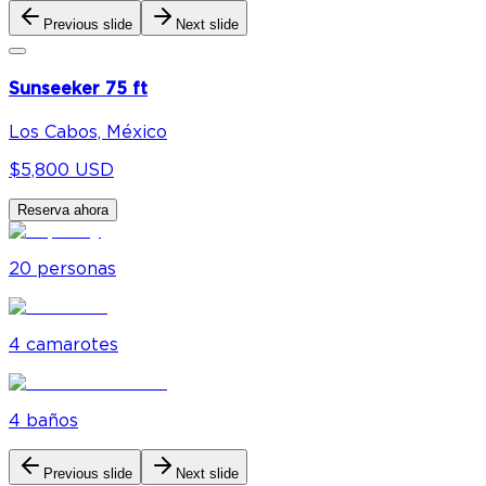
Previous slide
Next slide
Sunseeker 75 ft
Los Cabos, México
$5,800 USD
Reserva ahora
20
personas
4
camarote
s
4
baño
s
Previous slide
Next slide