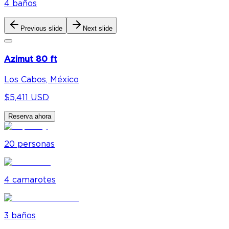
4
baño
s
Previous slide
Next slide
Azimut 80 ft
Los Cabos, México
$5,411 USD
Reserva ahora
20
personas
4
camarote
s
3
baño
s