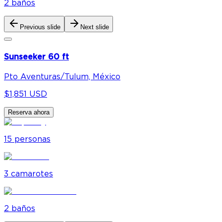
2
baño
s
Previous slide
Next slide
Sunseeker 60 ft
Pto Aventuras/Tulum, México
$1,851 USD
Reserva ahora
15
personas
3
camarote
s
2
baño
s