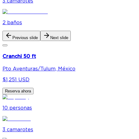
3
camarote
s
2
baño
s
Previous slide
Next slide
Cranchi 50 ft
Pto Aventuras/Tulum, México
$1,251 USD
Reserva ahora
10
personas
3
camarote
s