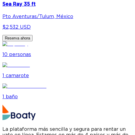
Sea Ray 35 ft
Pto Aventuras/Tulum, México
$2,532 USD
Reserva ahora
10
personas
1
camarote
1
baño
La plataforma más sencilla y segura para rentar un
yate en línea. Estamos en más de 4 países y más de