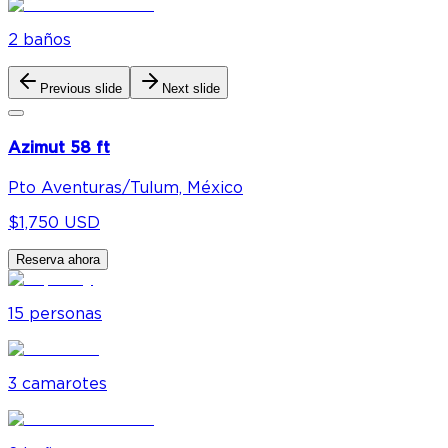
2
baño
s
Previous slide
Next slide
Azimut 58 ft
Pto Aventuras/Tulum, México
$1,750 USD
Reserva ahora
15
personas
3
camarote
s