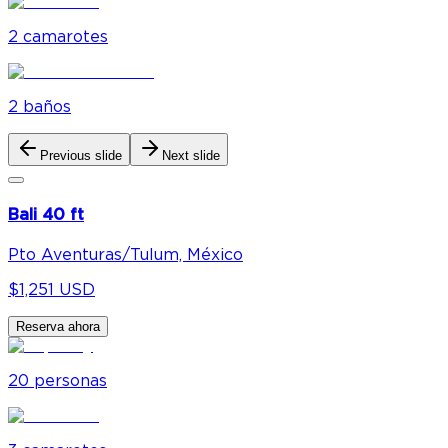
2
camarote
s
2
baño
s
Previous slide
Next slide
Bali 40 ft
Pto Aventuras/Tulum, México
$1,251 USD
Reserva ahora
20
personas